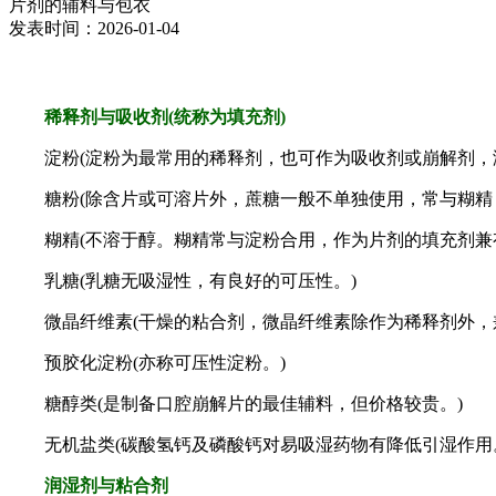
片剂的辅料与包衣
发表时间：2026-01-04
稀释剂与吸收剂(统称为填充剂)
淀粉(淀粉为最常用的稀释剂，也可作为吸收剂或崩解剂，淀
糖粉(除含片或可溶片外，蔗糖一般不单独使用，常与糊精，
糊精(不溶于醇。糊精常与淀粉合用，作为片剂的填充剂兼有
乳糖(乳糖无吸湿性，有良好的可压性。)
微晶纤维素(干燥的粘合剂，微晶纤维素除作为稀释剂外，兼
预胶化淀粉(亦称可压性淀粉。)
糖醇类(是制备口腔崩解片的最佳辅料，但价格较贵。)
无机盐类(碳酸氢钙及磷酸钙对易吸湿药物有降低引湿作用。
润湿剂与粘合剂