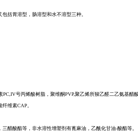
包括胃溶型，肠溶型和水不溶型三种。
C,IV号丙烯酸树脂，聚维酮PVP,聚乙烯所羧乙醛二乙氨基醋
纤维素CAP。
。
三醋酸酯等，非水溶性增塑剂有蓖麻油，乙酰化甘油-酸酯等。