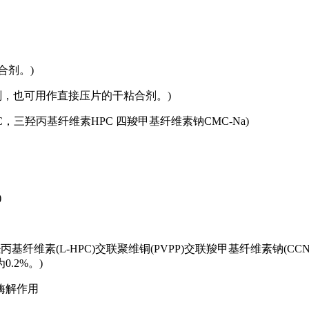
合剂。)
剂，也可用作直接压片的干粘合剂。)
羟丙基纤维素HPC 四羧甲基纤维素钠CMC-Na)
)
基纤维素(L-HPC)交联聚维铜(PVPP)交联羧甲基纤维素钠(C
.2%。)
酶解作用