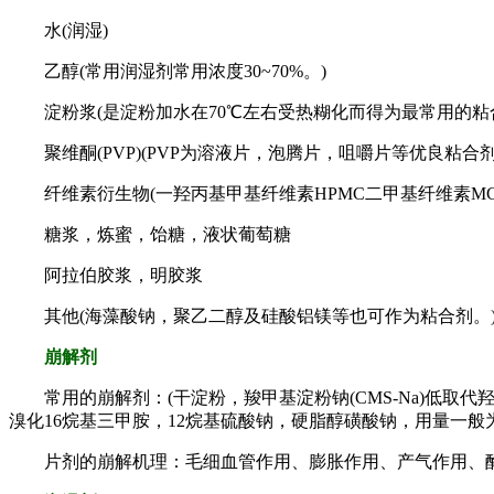
水(润湿)
乙醇(常用润湿剂常用浓度30~70%。)
淀粉浆(是淀粉加水在70℃左右受热糊化而得为最常用的粘
聚维酮(PVP)(PVP为溶液片，泡腾片，咀嚼片等优良粘合
纤维素衍生物(一羟丙基甲基纤维素HPMC二甲基纤维素MC，三
糖浆，炼蜜，饴糖，液状葡萄糖
阿拉伯胶浆，明胶浆
其他(海藻酸钠，聚乙二醇及硅酸铝镁等也可作为粘合剂。
崩解剂
常用的崩解剂：(干淀粉，羧甲基淀粉钠(CMS-Na)低取代羟丙
溴化16烷基三甲胺，12烷基硫酸钠，硬脂醇磺酸钠，用量一般为0
片剂的崩解机理：毛细血管作用、膨胀作用、产气作用、